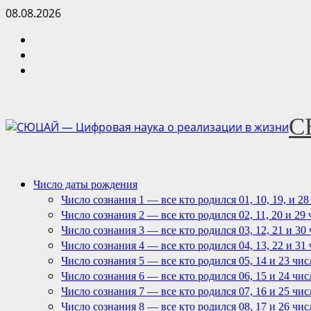
Перейти
08.08.2026
к
instagram
содержимому
youtube
telegram
С
Основное
Число даты рождения
меню
Число сознания 1 — все кто родился 01, 10, 19, и 2
Число сознания 2 — все кто родился 02, 11, 20 и 29
Число сознания 3 — все кто родился 03, 12, 21 и 30
Число сознания 4 — все кто родился 04, 13, 22 и 31
Число сознания 5 — все кто родился 05, 14 и 23 чис
Число сознания 6 — все кто родился 06, 15 и 24 чис
Число сознания 7 — все кто родился 07, 16 и 25 чис
Число сознания 8 — все кто родился 08, 17 и 26 чис