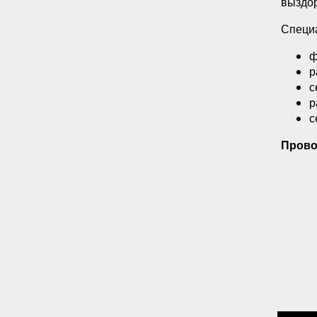
выздо
Специа
ф
р
с
р
с
Прово