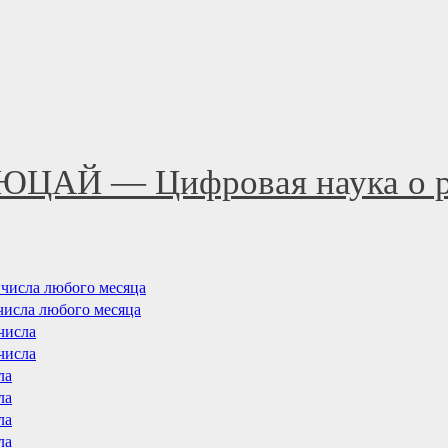
ЮЦАЙ — Цифровая наука о р
8 числа любого месяца
 числа любого месяца
 числа
 числа
ла
ла
ла
ла