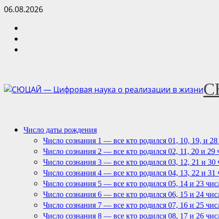
Перейти
06.08.2026
к
instagram
содержимому
youtube
telegram
С
Основное
Число даты рождения
меню
Число сознания 1 — все кто родился 01, 10, 19, и 2
Число сознания 2 — все кто родился 02, 11, 20 и 29
Число сознания 3 — все кто родился 03, 12, 21 и 30
Число сознания 4 — все кто родился 04, 13, 22 и 31
Число сознания 5 — все кто родился 05, 14 и 23 чис
Число сознания 6 — все кто родился 06, 15 и 24 чис
Число сознания 7 — все кто родился 07, 16 и 25 чис
Число сознания 8 — все кто родился 08, 17 и 26 чис