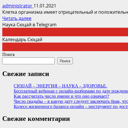
administrator
11.01.2021
Клетка организма имеет отрицательный и положительный
Прочитать
Читать далее
больше
Наука Сюцай в Telegram
о
СЮЦАЙ
Календарь Сюцай
–
ЭНЕРГИЯ
Поиск
–
Поиск
НАУКА
–
Свежие записи
ЗДОРОВЬЕ.
СЮЦАЙ – ЭНЕРГИЯ – НАУКА – ЗДОРОВЬЕ.
Бесплатный вебинар c онлайн-разборами по дате рожде
Как рассчитать число имени и что оно означает?
Число свадьбы – в какую дату следует заключать брак, ч
Колесо жизненного баланса онлайн – инструмент по дост
Свежие комментарии