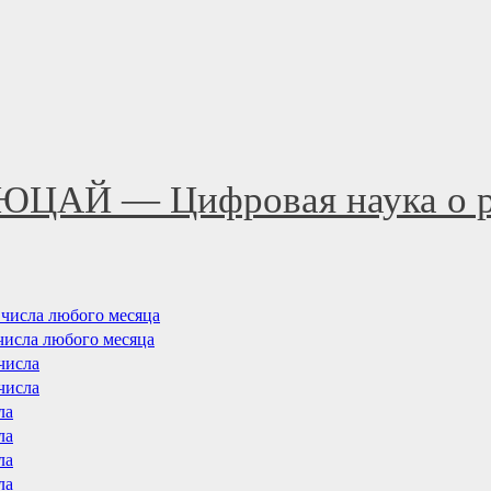
ЮЦАЙ — Цифровая наука о р
8 числа любого месяца
 числа любого месяца
 числа
 числа
ла
ла
ла
ла