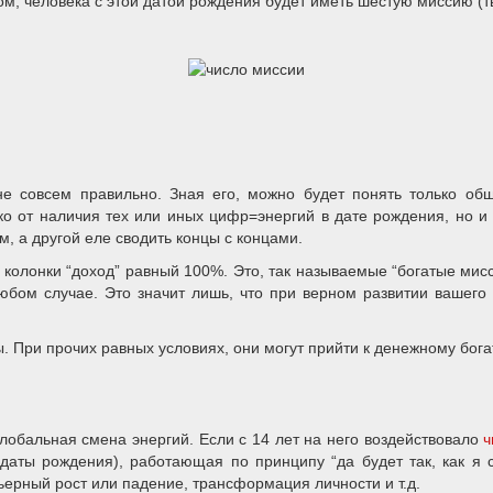
ом, человека с этой датой рождения будет иметь шестую миссию (
е совсем правильно. Зная его, можно будет понять только общи
ко от наличия тех или иных цифр=энергий в дате рождения, но и 
м, а другой еле сводить концы с концами.
олонки “доход” равный 100%. Это, так называемые “богатые миссии”
юбом случае. Это значит лишь, что при верном развитии вашего 
 При прочих равных условиях, они могут прийти к денежному богат
глобальная смена энергий. Если с 14 лет на него воздействовало
ч
 даты рождения), работающая по принципу “да будет так, как я с
ьерный рост или падение, трансформация личности и т.д.