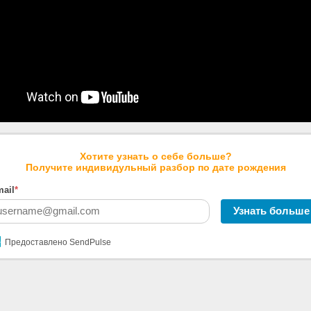
Хотите узнать о себе больше?
Получите индивидульный разбор по дате рождения
ail
*
Узнать больше
Предоставлено SendPulse