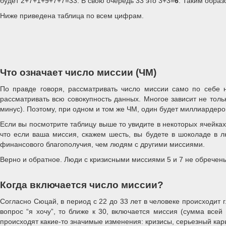
будет 2+7+1+9+7+7=33. В свою очередь 33 это 3+3=
6
. Таким образ
Ниже приведена таблица по всем цифрам.
Что означает число миссии (ЧМ)
По правде говоря, рассматривать число миссии само по себе н
рассматривать всю совокупность данных. Многое зависит не толь
минус). Поэтому, при одном и том же ЧМ, один будет миллиардеро
Если вы посмотрите таблицу выше то увидите в некоторых ячейках к
что если ваша миссия, скажем шесть, вы будете в шоколаде в л
финансового благополучия, чем людям с другими миссиями.
Верно и обратное. Люди с кризисными миссиями 5 и 7 не обречены.
Когда включается число миссии?
Согласно Сюцай, в период с 22 до 33 лет в человеке происходит 
вопрос “я хочу”, то ближе к 30, включается миссия (сумма всей
происходят какие-то значимые изменения: кризисы, серьезный кар